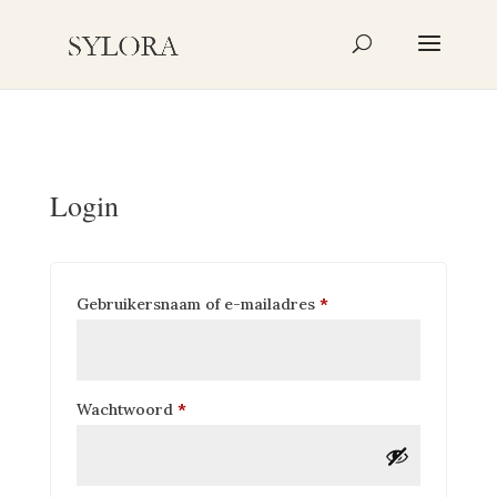
Producten
zoeken
Login
Vereist
Gebruikersnaam of e-mailadres
*
Vereist
Wachtwoord
*